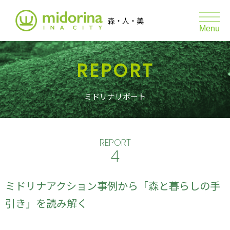
伊那市森林サポートプロジェクト ミ
森・人・美
toggle
Menu
naviga
REPORT
森JOY
森のマルシェ
ミドリナリポート
たき火の日
たき火の日 あそびと学び
REPORT
4
ABOUT
ミドリナアクション事例から「森と暮らしの手
REPORT
引き」を読み解く
GRAPH