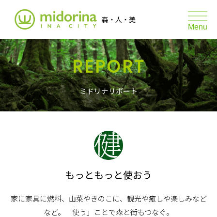
伊那市森林サポートプロジェクト ミ
森・人・美
toggle
Menu
naviga
REPORT
森JOY
森のマルシェ
ミドリナリポート
たき火の日
たき火の日 あそびと学び
ABOUT
もっともっと使おう
REPORT
家に家具に燃料、山菜やきのこに、観光や癒しや楽しみなど
GRAPH
など。「使う」ことで森と街もつなぐ。