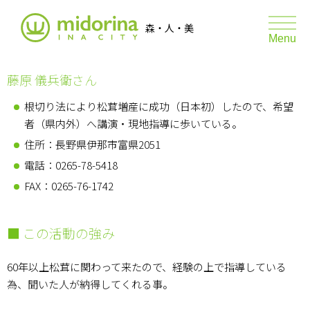
伊那市森林サポートプロジェクト ミ
森・人・美
toggle
Menu
naviga
藤原 儀兵衛さん
森JOY
根切り法により松茸増産に成功（日本初）したので、希望
森のマルシェ
者（県内外）へ講演・現地指導に歩いている。
住所：長野県伊那市富県2051
たき火の日
電話：0265-78-5418
たき火の日 あそびと学び
FAX：0265-76-1742
■ この活動の強み
ABOUT
REPORT
60年以上松茸に関わって来たので、経験の上で指導している
為、聞いた人が納得してくれる事。
GRAPH