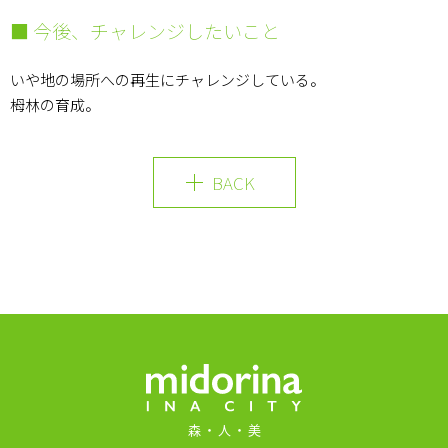
QUALITY
■ 今後、チャレンジしたいこと
いや地の場所への再生にチャレンジしている。
市民の森をご利用の方はこちら
栂林の育成。
（伊那市50年の森林推進課）
森でのビジネスをお考えの方はこちら
BACK
森に関する相談はこちら
MIDORINA INA CI