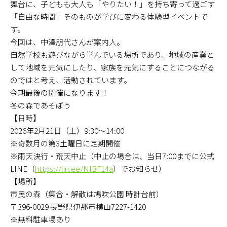
舞台に、子どもも大人も「やりたい！」を持ち寄って過ごす
QUALITY
「自由な時間」そのものが学びに変わる体験型イベントで
す。
今回は、中澤朋代さんが案内人。
市民の森をご利用の方はこちら
自然学校も遊びながら学んでいる場所であり、地域の産業と
（伊那市50年の森林推進課）
して地域を元気にしたり、家族を元気にすることにつながる
森でのビジネスをお考えの方はこちら
のではと考え、活動されています。
今期最後の開催になります！
森に関する相談はこちら
冬の森であそぼう
【日時】
2026年2月21日（土）9:30〜14:00
※奇数月の第3土曜日に定期開催
※雨天決行・荒天中止（中止の場合は、当日7:00までに公式
LINE（
https://lin.ee/NIBF14a
）でお知らせ）
【場所】
市民の森（集合・解散は鳩吹公園 時計台前）
〒396-0029 長野県伊那市横山7227-1420
※無料駐車場あり