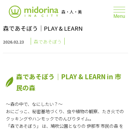
伊那市森林サポートプロジェクト ミ
森・人・美
toggle
Menu
naviga
森であそぼう｜PLAY & LEARN
森JOY
森であそぼう
2026.02.23
森のマルシェ
たき火の日
森であそぼう｜PLAY & LEARN in 市
たき火の日 あそびと学び
民の森
ABOUT
〜森の中で、なにしたい？〜
REPORT
おにごっこ、秘密基地づくり、虫や植物の観察、たき火での
クッキングやハンモックでのんびりタイム――。
GRAPH
「森であそぼう」 は、鳩吹公園となりの 伊那市 市民の森 を