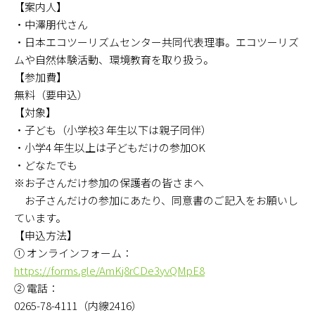
【案内人】
・中澤朋代さん
・日本エコツーリズムセンター共同代表理事。エコツーリズ
ムや自然体験活動、環境教育を取り扱う。
【参加費】
無料（要申込）
【対象】
・子ども（小学校3 年生以下は親子同伴）
・小学4 年生以上は子どもだけの参加OK
・どなたでも
※お子さんだけ参加の保護者の皆さまへ
お子さんだけの参加にあたり、同意書のご記入をお願いし
ています。
【申込方法】
① オンラインフォーム：
https://forms.gle/AmKj8rCDe3yvQMpE8
② 電話：
0265-78-4111（内線2416）