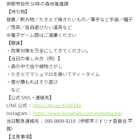
伊那市役所 50年の森林推進課
【持ち物】
昼食／飲み物／たき火で焼きたいもの／軍手など手袋／帽子
／雨具／各自遊びたい道具など
※電子ゲーム類はご遠慮ください
【服装】
・防寒対策を万全にしてきてください。
【当日の楽しみ方（例）】
・森の中で虫や植物さがし
・たき火でマシュマロを焼いてティータイム
・雪が積もればそり遊び
など
【公式 SNS・連絡先】
LINE 公式：
https://lin.ee/NIBF14a
Instagram：
https://www.instagram.com/midorina.ina/
当日緊急連絡先： 090-9809-9219（伊那市ミドリナ委員会 平
賀）
【注意事項】