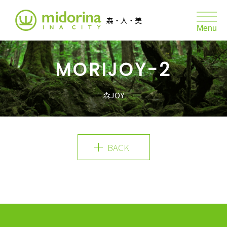
伊那市森林サポートプロジェクト ミ
森・人・美
toggle
Menu
naviga
MORIJOY-2
森JOY
森のマルシェ
森JOY
たき火の日
たき火の日 あそびと学び
BACK
ABOUT
REPORT
GRAPH